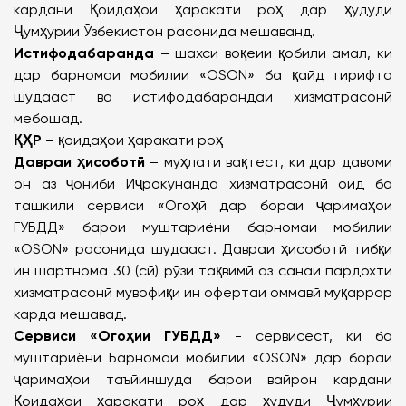
кардани Қоидаҳои ҳаракати роҳ дар ҳудуди
Ҷумҳурии Ӯзбекистон расонида мешаванд.
Истифодабаранда
– шахси воқеии қобили амал, ки
дар барномаи мобилии «OSON» ба қайд гирифта
шудааст ва истифодабарандаи хизматрасонӣ
мебошад.
ҚҲР
– қоидаҳои ҳаракати роҳ
Давраи ҳисоботӣ
– муҳлати вақтест, ки дар давоми
он аз ҷониби Иҷрокунанда хизматрасонӣ оид ба
ташкили сервиси «Огоҳӣ дар бораи ҷаримаҳои
ГУБДД» барои муштариёни барномаи мобилии
«OSON» расонида шудааст. Давраи ҳисоботӣ тибқи
ин шартнома 30 (сӣ) рӯзи тақвимӣ аз санаи пардохти
хизматрасонӣ мувофиқи ин офертаи оммавӣ муқаррар
карда мешавад.
Сервиси «Огоҳии ГУБДД»
- сервисест, ки ба
муштариёни Барномаи мобилии «OSON» дар бораи
ҷаримаҳои таъйиншуда барои вайрон кардани
Қоидаҳои ҳаракати роҳ дар ҳудуди Ҷумҳурии