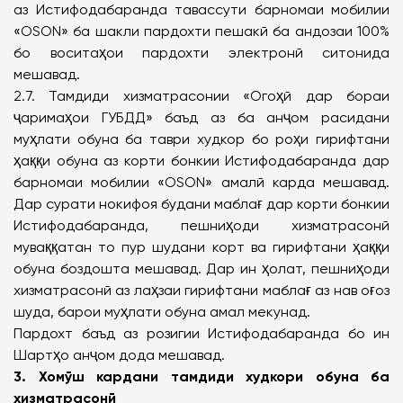
аз Истифодабаранда тавассути барномаи мобилии
«OSON» ба шакли пардохти пешакӣ ба андозаи 100%
бо воситаҳои пардохти электронӣ ситонида
мешавад.
2.7. Тамдиди хизматрасонии «Огоҳӣ дар бораи
ҷаримаҳои ГУБДД» баъд аз ба анҷом расидани
муҳлати обуна ба таври худкор бо роҳи гирифтани
ҳаққи обуна аз корти бонкии Истифодабаранда дар
барномаи мобилии «OSON» амалӣ карда мешавад.
Дар сурати нокифоя будани маблағ дар корти бонкии
Истифодабаранда, пешниҳоди хизматрасонӣ
муваққатан то пур шудани корт ва гирифтани ҳаққи
обуна боздошта мешавад. Дар ин ҳолат, пешниҳоди
хизматрасонӣ аз лаҳзаи гирифтани маблағ аз нав оғоз
шуда, барои муҳлати обуна амал мекунад.
Пардохт баъд аз розигии Истифодабаранда бо ин
Шартҳо анҷом дода мешавад.
3. Хомӯш кардани тамдиди худкори обуна ба
хизматрасонӣ