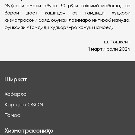
Муҳлати амали обуна 30 рӯзи тақвимӣ мебошад ва
барои даст кашидан аз тамдиди худкори
хизматрасонӣ бояд обунаи лозимаро интихоб намуда,
функсияи «Тамдиди худкор»-ро хомӯш намоед.
ш. Тошкент
1 марти соли 2024
Ширкат
Хабарҳо
Кор дар OSON
Тамос
Хизматрасониҳо