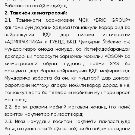
Ӯзбекистон огоҳӣ медиҳад.
2. Тавсифи хизматрасонӣ:
2.1. Таъминоти барномавии ҶСК «BRIO GROUP»
ҳангоми рӯй додани ҳодиса (ташаккули қарор оид ба
вайронкунии ҚҲР дар низоми иттилоотии
«АДМПРАКТИКА»-и ГУБДД ВКД Ҷумҳурии Ӯзбекистон)
мундариҷаро омода намуда, ба Истифодабарандаи
дахлдор, ки тавассути барномаи мобилии «OSON» ба
хизматрасонӣ обуна шудааст, паёми SMS бо
маълумот дар бораи вайронкунии ҚҲР мефиристад.
Мундариҷа вобаста ба он, ки муштарӣ дар доираи
фарогирии истгоҳи алоқаи мобилӣ қарор дорад ё не,
ташаккул ёфта ба телефони мобилии муштарӣ ирсол
мешавад;
2.2. Ба як рақами мобилӣ метавон якчанд (то панҷ)
воситаи нақлиётро пайваст кард;
2.3. Иваз намудани воситаи нақлиёти пайвастшуда
баъд аз гузаштани 15 рӯз аз лаҳзаи ба анҷом расидани