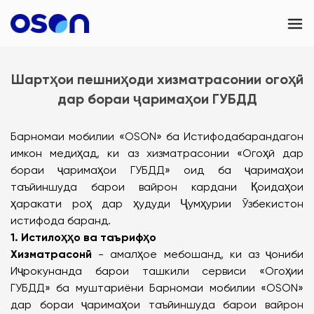
OSON Games
Шартҳои пешниҳоди хизматрасонии огоҳӣ
OSON Business
дар бораи ҷаримаҳои ГУБДД
OSON eSIM
Барномаи мобилии «OSON» ба Истифодабарандагон
Тамос
имкон медиҳад, ки аз хизматрасонии «Огоҳӣ дар
бораи ҷаримаҳои ГУБДД» оид ба ҷаримаҳои
UAE
таъйиншуда барои вайрон кардани Қоидаҳои
ҳаракати роҳ дар ҳудуди Ҷумҳурии Ӯзбекистон
истифода баранд.
1. Истилоҳҳо ва таърифҳо
Хизматрасонӣ
- амалҳое мебошанд, ки аз ҷониби
Иҷрокунанда барои ташкили сервиси «Огоҳии
ГУБДД» ба муштариёни Барномаи мобилии «OSON»
дар бораи ҷаримаҳои таъйиншуда барои вайрон