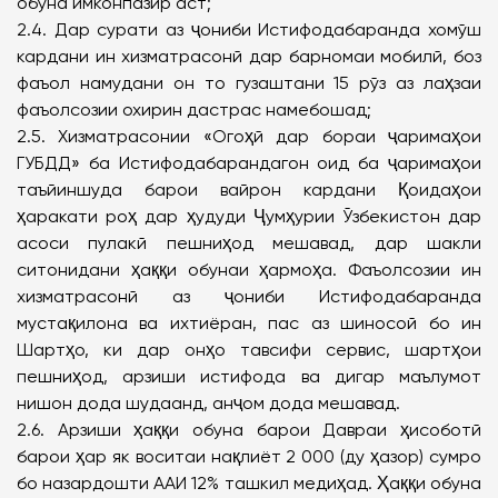
обуна имконпазир аст;
2.4. Дар сурати аз ҷониби Истифодабаранда хомӯш
кардани ин хизматрасонӣ дар барномаи мобилӣ, боз
фаъол намудани он то гузаштани 15 рӯз аз лаҳзаи
фаъолсозии охирин дастрас намебошад;
2.5. Хизматрасонии «Огоҳӣ дар бораи ҷаримаҳои
ГУБДД» ба Истифодабарандагон оид ба ҷаримаҳои
таъйиншуда барои вайрон кардани Қоидаҳои
ҳаракати роҳ дар ҳудуди Ҷумҳурии Ӯзбекистон дар
асоси пулакӣ пешниҳод мешавад, дар шакли
ситонидани ҳаққи обунаи ҳармоҳа. Фаъолсозии ин
хизматрасонӣ аз ҷониби Истифодабаранда
мустақилона ва ихтиёран, пас аз шиносоӣ бо ин
Шартҳо, ки дар онҳо тавсифи сервис, шартҳои
пешниҳод, арзиши истифода ва дигар маълумот
нишон дода шудаанд, анҷом дода мешавад.
2.6. Арзиши ҳаққи обуна барои Давраи ҳисоботӣ
барои ҳар як воситаи нақлиёт 2 000 (ду ҳазор) сумро
бо назардошти ААИ 12% ташкил медиҳад. Ҳаққи обуна